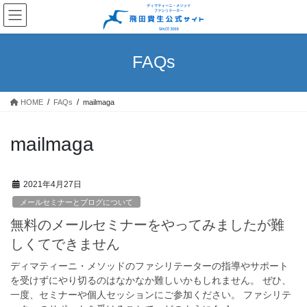
コ
ナ
ン
ビ
テ
ゲ
ン
ー
FAQs
ツ
シ
へ
ョ
ス
ン
HOME
FAQs
mailmaga
キ
に
ッ
移
プ
動
mailmaga
2021年4月27日
メールセミナーとブログについて
無料のメールセミナーをやってみましたが難
しくてできません
ディマティーニ・メソッドのファシリテーターの指導やサポート
を受けずにやり切るのはなかなか難しいかもしれません。 ぜひ、
一度、セミナーや個人セッションにご参加ください。 ファシリテ