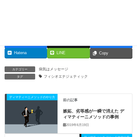
＼ 最新情報をチェック ／
Facebook
X
Bluesky
Hatena
LINE
Copy
病気はメッセージ
カテゴリー
フィシオエナジェティック
タグ
ディマティーニメソッドのやり方
前の記事
嫉妬、劣等感が一瞬で消えた デ
ィマティーニメソッドの事例
2019年6月19日