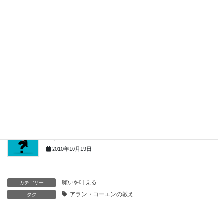
プ」
2013年2月19日
すべての日本の友人たちへーアラン・コーエンメッセージ
2011年3月25日
混乱や迷いが、秩序や明確さをつくる
2010年11月3日
アラン・コーエン ライフコーチ トレーニングプログラム レポ
ート
2010年10月19日
願いを叶える
カテゴリー
アラン・コーエンの教え
タグ