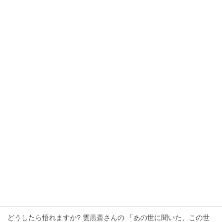
的な変化を起こすためには特に強い感情を持っ […]
2014年6月14日
ソウルメイトの秘密
「ソウルメイトの見分け方」シン
クロニシティは運命の人との出会
いを教えるサイン
シンクロは、ソウルメイトのサイン シンクロニシティ（意味ある
偶然の一致）は、ソウルメイトとの出会いを知らせるサイン、メ
ッセージです。 「同じ人と、何度も、違う場所で出会う」 「話を
していたら、共通の知人がいることがわかっ […]
2014年6月13日
ほんとうの自分
「悟りは人に伝染する」悟った人
の波動を受け取ろう
どうしたら悟れますか? 雲黒斎さんの 「あの世に聞いた、この世