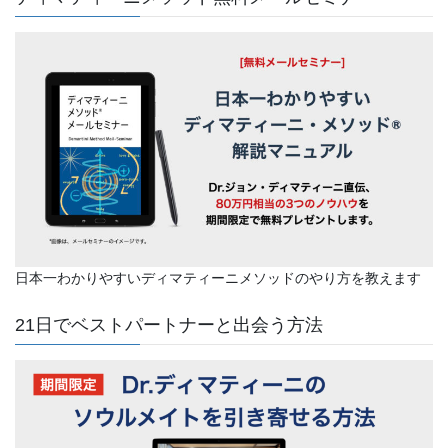
ー
ー
ー
ー
ー
ペ
ジ
ジ
ジ
ジ
ジ
ー
ジ
送
り
日本一わかりやすいディマティーニメソッドのやり方を教えます
21日でベストパートナーと出会う方法