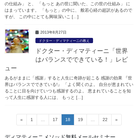
の仕組み」 と、 「もっと あの世に聞いた、この世の仕組み」 に
はまっています。 「もっと」の中に、 般若心経の超訳があるので
すが、 この中にとても興味深いこ […]
2013年8月27日
ドクター・ディマティーニの教え
ドクター・ディマティーニ「世界
はバランスでできている！」レビ
ュー
あるがままに「感謝」すると人生に奇跡が起こる 感謝の効果 『世
界はバランスでできている!』 「よく聞くのよ。 自分が恵まれてい
ることに目を向けていつも感謝するのよ。 恵まれていることを知
って人生に感謝する人には、 もっと […]
投
固
固
固
固
固
«
1
…
17
18
19
…
22
»
稿
定
定
定
定
定
ペ
ペ
ペ
ペ
ペ
の
ディマティーニメソッド無料メールセミナー