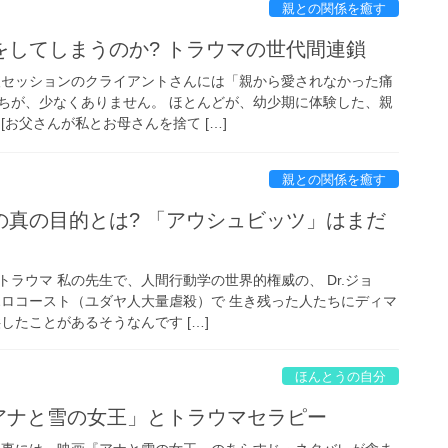
親との関係を癒す
をしてしまうのか? トラウマの世代間連鎖
人セッションのクライアントさんには「親から愛されなかった痛
ちが、少なくありません。 ほとんどが、幼少期に体験した、親
[お父さんが私とお母さんを捨て […]
親との関係を癒す
の真の目的とは? 「アウシュビッツ」はまだ
ラウマ 私の先生で、人間行動学の世界的権威の、 Dr.ジョ
ホロコースト（ユダヤ人大量虐殺）で 生き残った人たちにディマ
したことがあるそうなんです […]
ほんとうの自分
「アナと雪の女王」とトラウマセラピー