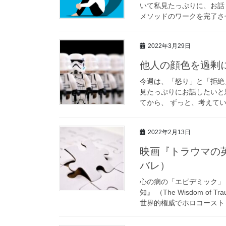
いて私見たっぷりに、お話
メソッドのワークを完了させ
2022年3月29日
他人の顔色を過剰
今週は、「怒り」と「拒絶
見たっぷりにお話したいと
てから、 ずっと、考えてい
2022年2月13日
映画『トラウマの英知』
バレ）
心の病の「エピデミック」
知』 （The Wisdom 
世界的権威でホロコースト（