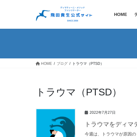
コ
ナ
ン
ビ
HOME
テ
ゲ
ン
ー
ツ
シ
へ
ョ
ス
ン
キ
に
ッ
移
HOME
ブログ
トラウマ（PTSD）
プ
動
トラウマ（PTSD）
2022年7月27日
トラウマをディマ
今週は、トラウマが原因の