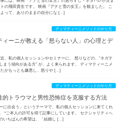
記事には、映画『アナと雪の女王』のあらすじ・ネタバレが含ま
ストの飛田貴生です。 映画『アナと雪の女王』を観ました。 こ
よって、ありのままの自分にな […]
ディマティーニメソッドのやり方
ティーニが教える「怒らない人」の心理とデ
最近、私の個人セッションやセミナーに、 怒りなどの、”ネガテ
しまう傾向がある方” が、よく来られます。 ディマティーニメ
たがもっとも嫌悪し、怒りや […]
ディマティーニメソッドのやり方
性的トラウマと男性恐怖症を克服する方法
ーに出会う」というテーマで、私の個人セッションに来てくれ
。 *ご本人の許可を得て記事にしています。 セクシャリティへ
のいちばんの希望は、「結婚し […]