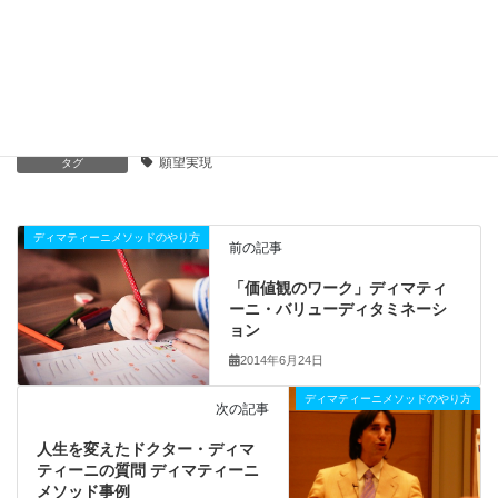
魔法中毒 動物は苦痛のない快楽を求める
2021年4月2日
願いを叶える
カテゴリー
願望実現
タグ
ディマティーニメソッドのやり方
前の記事
「価値観のワーク」ディマティ
ーニ・バリューディタミネーシ
ョン
2014年6月24日
ディマティーニメソッドのやり方
次の記事
人生を変えたドクター・ディマ
ティーニの質問 ディマティーニ
メソッド事例