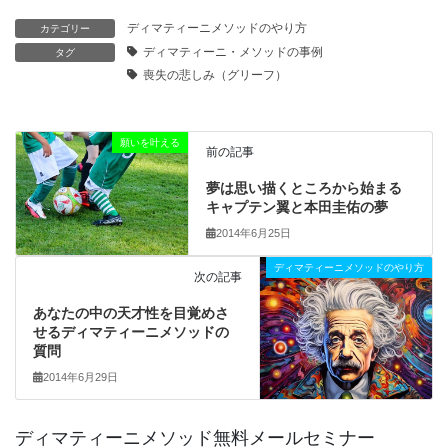
ディマティーニメソッドのやり方
カテゴリー
ディマティーニ・メソッドの事例
タグ
喪失の悲しみ（グリーフ）
願いを叶える
前の記事
夢は思い描くところから始まる
キャプテン翼と本田圭佑の夢
2014年6月25日
ディマティーニメソッドのやり方
次の記事
あなたの中の天才性を目覚めさ
せるディマティーニメソッドの
質問
2014年6月29日
ディマティーニメソッド無料メールセミナー